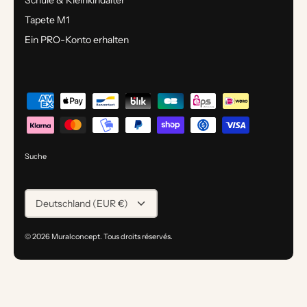
Tapete M1
Ein PRO-Konto erhalten
Suche
WÄHRUNG
Deutschland (EUR €)
© 2026
Muralconcept
.
Tous droits réservés.