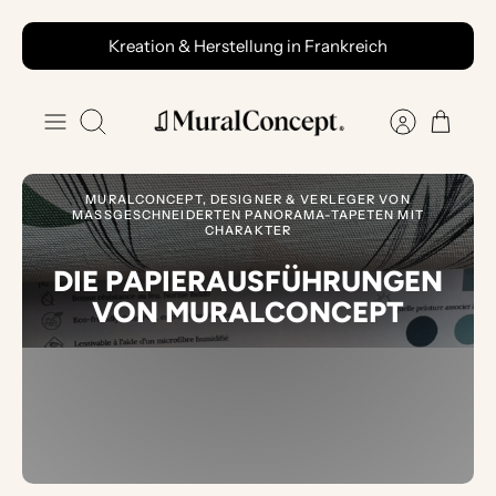
Zum
Kreation & Herstellung in Frankreich
Inhalt
springen
Suche
MURALCONCEPT, DESIGNER & VERLEGER VON
MASSGESCHNEIDERTEN PANORAMA-TAPETEN MIT C
HARAKTER
DIE PAPIERAUSFÜHRUNGEN
VON
MURALCONCEPT