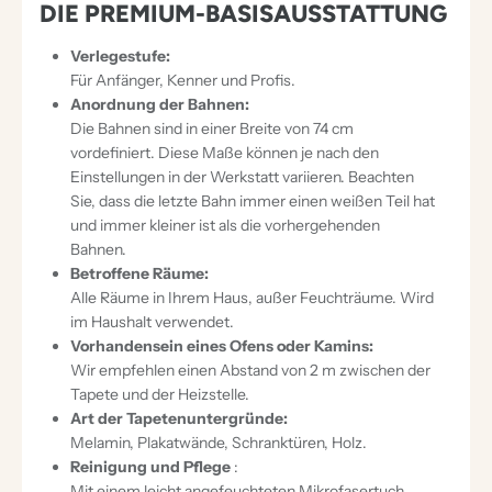
DIE PREMIUM-BASISAUSSTATTUNG
E
H
Verlegestufe:
Für Anfänger, Kenner und Profis.
R
Anordnung der Bahnen:
K
Die Bahnen sind in einer Breite von 74 cm
O
vordefiniert. Diese Maße können je nach den
L
Einstellungen in der Werkstatt variieren. Beachten
Sie, dass die letzte Bahn immer einen weißen Teil hat
U
und immer kleiner ist als die vorhergehenden
M
Bahnen.
N
Betroffene Räume:
I
Alle Räume in Ihrem Haus, außer Feuchträume. Wird
im Haushalt verwendet.
G
Vorhandensein eines Ofens oder Kamins:
Wir empfehlen einen Abstand von 2 m zwischen der
Tapete und der Heizstelle.
Art der Tapetenuntergründe:
Melamin, Plakatwände, Schranktüren, Holz.
Reinigung und Pflege
:
Mit einem leicht angefeuchteten Mikrofasertuch