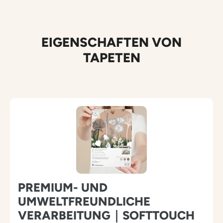
EIGENSCHAFTEN VON
TAPETEN
M
E
H
R
K
O
PREMIUM- UND
L
UMWELTFREUNDLICHE
U
VERARBEITUNG｜SOFTTOUCH
M